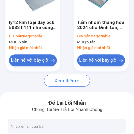
Chuyến tham quan nhà máy
Kiểm soát chất lượng
ly12 kim loại dày pcb
Tấm nhôm thăng hoa
5083 h111 nhà cung
2024 cho Đinh tán,
Liên hệ với chúng tôi
cấp 5754 giá nhôm
trục bánh xe tải,
Giá bán:
negotiable
Giá bán:
negotiable
tấm nhôm tấm
khuôn mẫu, các bộ
MOQ:
5 tấn
MOQ:
5 tấn
phận chính xác, v.v.
Yêu cầu Đặt giá
Nhận giá mới nhất
Nhận giá mới nhất
Liên hệ với bây giờ
Liên hệ với bây giờ
Tấm nhôm
Xem thêm
tấm hợp kim nhôm
tấm nhôm dập nổi
Để Lại Lời Nhắn
Chúng Tôi Sẽ Trả Lời Nhanh Chóng
Tấm hợp kim nhôm
Bảng nhựa nhựa nhựa