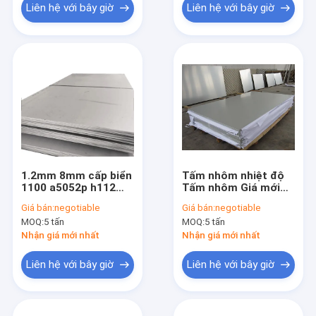
Liên hệ với bây giờ
Liên hệ với bây giờ
1.2mm 8mm cấp biển
Tấm nhôm nhiệt độ
1100 a5052p h112
Tấm nhôm Giá mới
3003 h14 5083 6082
nhất Hợp kim tùy
Giá bán:
negotiable
Giá bán:
negotiable
t6 nhà cung cấp tấm
chỉnh Chất lượng cao
MOQ:
5 tấn
MOQ:
5 tấn
nhôm hợp kim giá
Tấm phẳng kim loại
mỗi kg
Trump-Tấm nhôm là
Nhận giá mới nhất
Nhận giá mới nhất
A
Liên hệ với bây giờ
Liên hệ với bây giờ