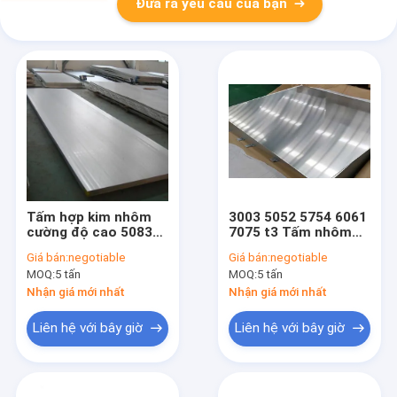
Đưa ra yêu cầu của bạn
Tấm hợp kim nhôm
3003 5052 5754 6061
cường độ cao 5083
7075 t3 Tấm nhôm
5052 H32 Tấm nhôm
tấm nhôm ở Trung
Giá bán:
negotiable
Giá bán:
negotiable
6mm cho thuyền
Quốc
MOQ:
5 tấn
MOQ:
5 tấn
Nhận giá mới nhất
Nhận giá mới nhất
Liên hệ với bây giờ
Liên hệ với bây giờ