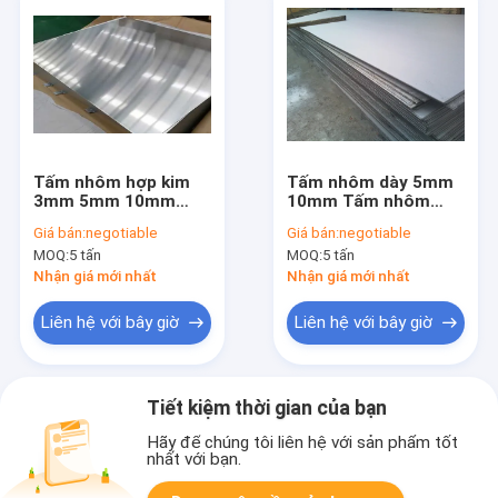
Tấm nhôm hợp kim
Tấm nhôm dày 5mm
3mm 5mm 10mm
10mm Tấm nhôm
1050 1060 1100 2024
5052 5005 Tấm nhôm
Giá bán:
negotiable
Giá bán:
negotiable
6061 Tấm nhôm hợp
1050 1060 1100 Hợp
MOQ:
5 tấn
MOQ:
5 tấn
kim
kim
Nhận giá mới nhất
Nhận giá mới nhất
Liên hệ với bây giờ
Liên hệ với bây giờ
Tiết kiệm thời gian của bạn
Hãy để chúng tôi liên hệ với sản phẩm tốt
nhất với bạn.