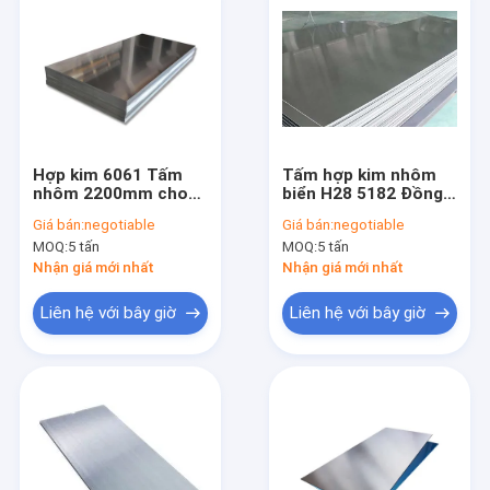
Hợp kim 6061 Tấm
Tấm hợp kim nhôm
nhôm 2200mm cho
biển H28 5182 Đồng
trần
bằng chính xác cao
Giá bán:
negotiable
Giá bán:
negotiable
MOQ:
5 tấn
MOQ:
5 tấn
Nhận giá mới nhất
Nhận giá mới nhất
Liên hệ với bây giờ
Liên hệ với bây giờ
Trang chủ
Sản phẩm
Về chúng tôi