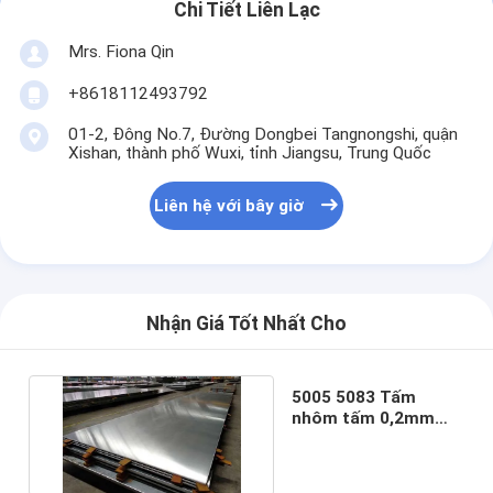
Chi Tiết Liên Lạc
Mrs. Fiona Qin
+8618112493792
01-2, Đông No.7, Đường Dongbei Tangnongshi, quận
Xishan, thành phố Wuxi, tỉnh Jiangsu, Trung Quốc
Liên hệ với bây giờ
Nhận Giá Tốt Nhất Cho
5005 5083 Tấm
nhôm tấm 0,2mm
0,3mm 0,7mm