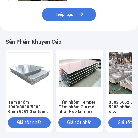
Tiếp tục
Sản Phẩm Khuyến Cáo
Tấm nhôm
Tấm nhôm Temper
3003 5052 575
1000/3000/5000
Tấm nhôm Giá mới
5083 nhôm tấ
6mm 6061 Giá tấm
nhất Hợp kim tùy
ô tô
nhôm trên mỗi kg
chỉnh Tấm phẳng
kim loại chất lượng
Giá tốt nhất
Giá tốt nhất
Giá tốt n
cao