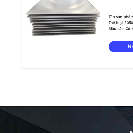
Tên sản phẩ
Thể loại: 1050
5052, 5005, 50
Màu sắc: Có 
Nh