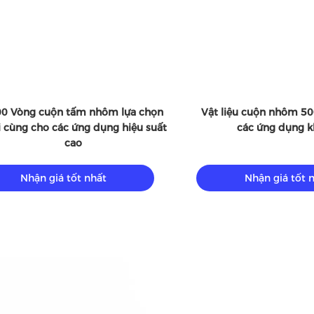
ng cấp biển 6063 6061
Tấm nhôm trơn 5000 Almg3 57
T2 T6
kim loại trang trí nhôm
giá tốt nhất
Nhận giá tốt nhất