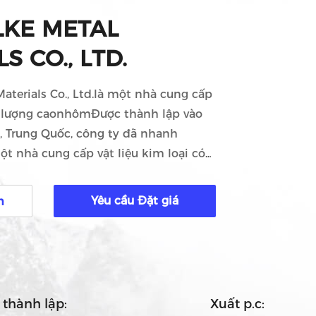
LKE METAL
S CO., LTD.
aterials Co., Ltd.là một nhà cung cấp
 lượng caonhômĐược thành lập vào
, Trung Quốc, công ty đã nhanh
t nhà cung cấp vật liệu kim loại có
 cậy cho khách hàng trên toàn thế
e Metal Materials Co., Ltd, chúng tôi tự
Yêu cầu Đặt giá
m
cấp các sản phẩm chất lượng cao đáp
n quốc tế.Sản phẩm của chúng tôi
ác nhà sản xuất có uy tín, những
 chứng ...
hành lập:
Xuất p.c: