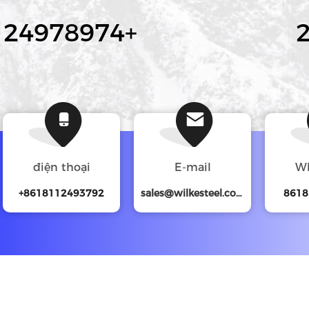
25000000
+
2
điện thoại
E-mail
W
+8618112493792
sales@wilkesteel.com
8618