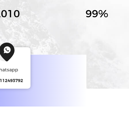
012
100
%
hatsapp
112493792