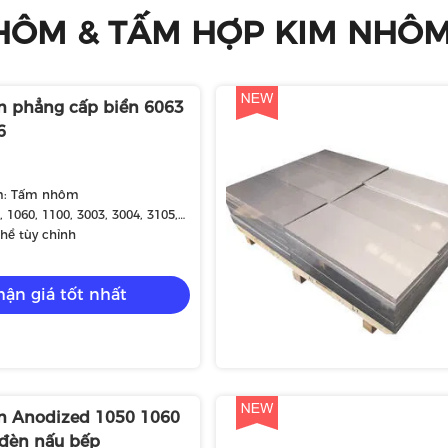
HÔM & TẤM HỢP KIM NHÔM
 phẳng cấp biển 6063
6
m: Tấm nhôm
, 1060, 1100, 3003, 3004, 3105,
83, 6061, 6063, 7075, v.v.
thể tùy chỉnh
ận giá tốt nhất
 Anodized 1050 1060
đèn nấu bếp