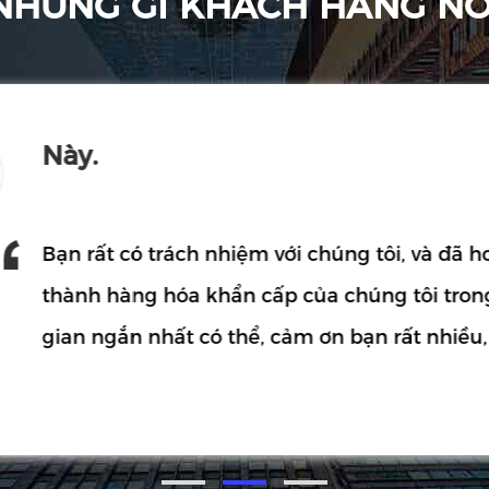
NHỮNG GÌ KHÁCH HÀNG NÓ
Edward
Wilke rất chuyên nghiệp, họ thực sự
à đã hoàn
 trong thời
tin cậy. Thời gian giao hàng thực sự
nhiều, chúng
kiểm tra các cuộn dây với chất lượn
 giao hàng,
hợp tác với họ sớm!
và kích thước
 của tôi.