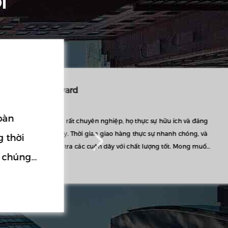
I
Joyce
 hữu ích và đáng
Chúng tôi đã yêu cầu một bên thứ ba kiểm tra các
sản phẩm này, và chất lượng đã làm chúng tôi ngạc
 nhanh chóng, và
nhiên.
g tốt. Mong muốn