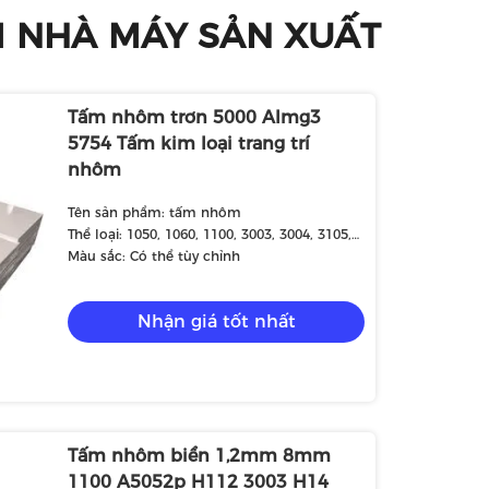
 NHÀ MÁY SẢN XUẤT
Tấm nhôm trơn 5000 Almg3
5754 Tấm kim loại trang trí
nhôm
Tên sản phẩm: tấm nhôm
Thể loại: 1050, 1060, 1100, 3003, 3004, 3105,
5052, 5005, 5083, 6061, 6063, 7075, v.v.
Màu sắc: Có thể tùy chỉnh
Nhận giá tốt nhất
Tấm nhôm biển 1,2mm 8mm
1100 A5052p H112 3003 H14