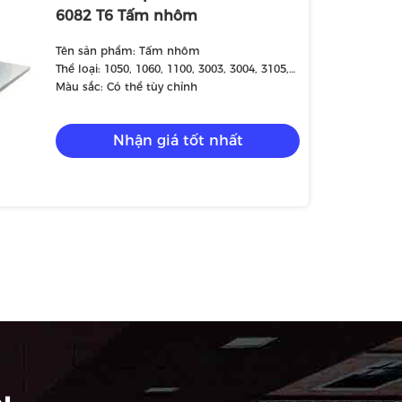
6082 T6 Tấm nhôm
Tên sản phẩm: Tấm nhôm
Thể loại: 1050, 1060, 1100, 3003, 3004, 3105,
5052, 5005, 5083, 6061, 6063, 7075, v.v.
Màu sắc: Có thể tùy chỉnh
Nhận giá tốt nhất