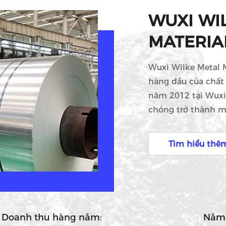
WUXI WI
MATERIAL
Wuxi Wilke Metal M
hàng đầu của chất
năm 2012 tại Wuxi
chóng trở thành mộ
uy tín và đáng tin
giới. Tại Wuxi Wilk
Tìm hiểu thê
hào về việc cung 
ứng các tiêu chuẩ
được cung cấp từ c
người có một hồ sơ
Doanh thu hàng năm:
Năm t