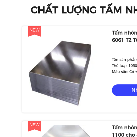
CHẤT LƯỢNG TẤM N
Tấm nhôm
6061 T2 T
Tên sản phẩ
Thể loại: 1050
5052, 5005, 50
Màu sắc: Có 
Nh
Tấm nhôm
1100 cho 