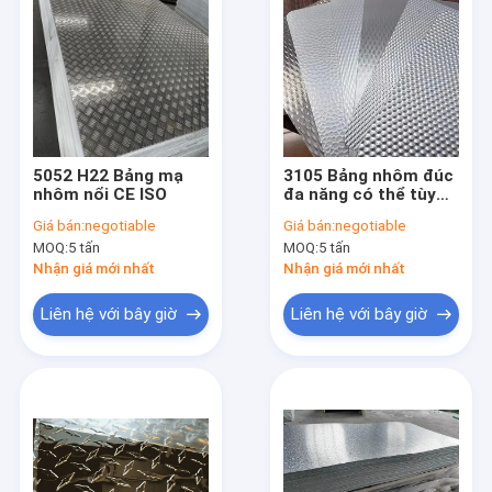
5052 H22 Bảng mạ
3105 Bảng nhôm đúc
nhôm nổi CE ISO
đa năng có thể tùy
chỉnh
Giá bán:
negotiable
Giá bán:
negotiable
MOQ:
5 tấn
MOQ:
5 tấn
Nhận giá mới nhất
Nhận giá mới nhất
Liên hệ với bây giờ
Liên hệ với bây giờ
Nhà
các sản phẩm
Về chúng tôi