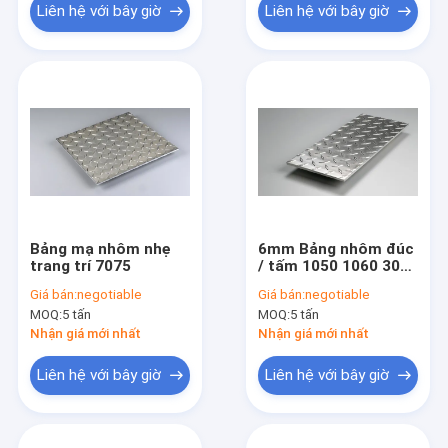
Liên hệ với bây giờ
Liên hệ với bây giờ
Bảng mạ nhôm nhẹ
6mm Bảng nhôm đúc
trang trí 7075
/ tấm 1050 1060 3003
5052 6061 7075 Hợp
Giá bán:
negotiable
Giá bán:
negotiable
kim T6
MOQ:
5 tấn
MOQ:
5 tấn
Nhận giá mới nhất
Nhận giá mới nhất
Liên hệ với bây giờ
Liên hệ với bây giờ