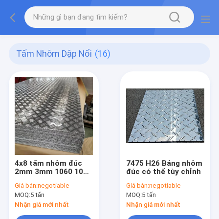
Tấm Nhôm Dập Nổi
(16)
4x8 tấm nhôm đúc
7475 H26 Bảng nhôm
2mm 3mm 1060 1050
đúc có thể tùy chỉnh
3003 5085 5052 5754
Giá bán:
negotiable
Giá bán:
negotiable
6061 7075 T6
MOQ:
5 tấn
MOQ:
5 tấn
Nhận giá mới nhất
Nhận giá mới nhất