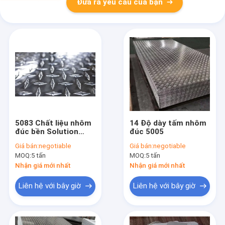
Đưa ra yêu cầu của bạn
5083 Chất liệu nhôm
14 Độ dày tấm nhôm
đúc bền Solution
đúc 5005
thẩm mỹ cho công
Giá bán:
negotiable
Giá bán:
negotiable
nghiệp
MOQ:
5 tấn
MOQ:
5 tấn
Nhận giá mới nhất
Nhận giá mới nhất
Liên hệ với bây giờ
Liên hệ với bây giờ