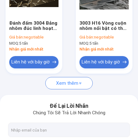
Liên hệ chúng tôi
Đánh đấm 3004 Bảng
3003 H16 Vòng cuộn
nhôm đúc linh hoạt
nhôm nổi bật có thể
Tấm nhôm
và tùy chỉnh tùy chọn
tùy chỉnh
Giá bán:
negotiable
Giá bán:
negotiable
bên cạnh
MOQ:
5 tấn
MOQ:
5 tấn
tấm hợp kim nhôm
Nhận giá mới nhất
Nhận giá mới nhất
tấm nhôm dập nổi
Liên hệ với bây giờ
Liên hệ với bây giờ
Tấm hợp kim nhôm
Xem thêm
Bảng nhựa nhựa nhựa
Tấm ca rô nhôm
Để Lại Lời Nhắn
Chúng Tôi Sẽ Trả Lời Nhanh Chóng
Tấm nhôm cuộn
Vòng cuộn nhôm đánh răng